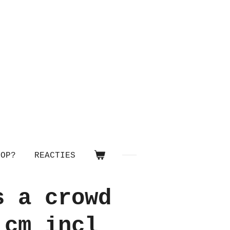
OOP?
REACTIES
s a crowd
 cm incl