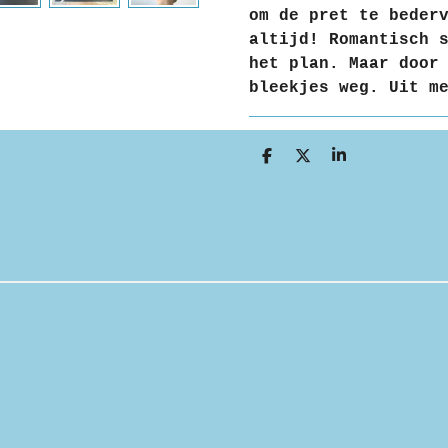
om de pret te beder
altijd! Romantisch 
het plan. Maar door
bleekjes weg. Uit m
D
D
S
e
e
h
l
e
a
e
l
r
n
e