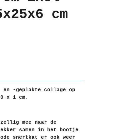
5x25x6 cm
 en -geplakte collage op
20 x 1 cm.
ezellig mee naar de
lekker samen in het bootje
rode snertkat er ook weer