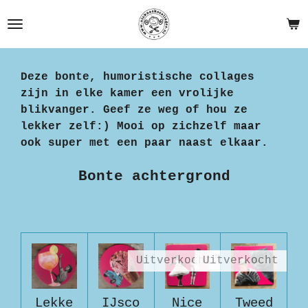
Ga
direct
naar
de
Deze bonte, humoristische collages
hoofdinhoud
zijn in elke kamer een vrolijke
blikvanger. Geef ze weg of hou ze
lekker zelf:) Mooi op zichzelf maar
ook super met een paar naast elkaar.
Bonte achtergrond
Uitverkocht
Uitverkocht
Lekke
IJsco
Nice
Tweed