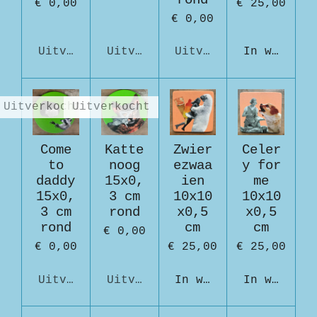
€ 0,00
€ 25,00
€ 0,00
Uitverkocht
Uitverkocht
Uitverkocht
In winkelw
Uitverkocht
Uitverkocht
Come
Katte
Zwier
Celer
to
noog
ezwaa
y for
daddy
15x0,
ien
me
15x0,
3 cm
10x10
10x10
3 cm
rond
x0,5
x0,5
rond
cm
cm
€ 0,00
€ 0,00
€ 25,00
€ 25,00
Uitverkocht
Uitverkocht
In winkelwagen
In winkelw