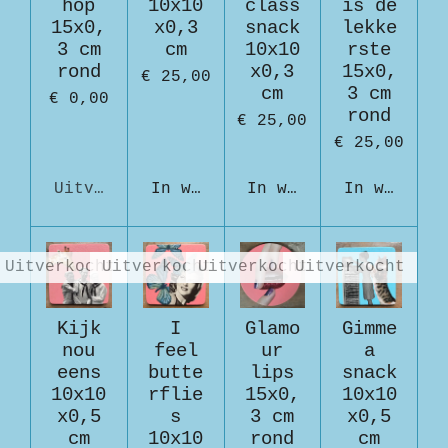
hop
10x10
class
is de
15x0,
x0,3
snack
lekke
3 cm
cm
10x10
rste
rond
x0,3
15x0,
€ 25,00
cm
3 cm
€ 0,00
rond
€ 25,00
€ 25,00
Uitverkocht
In winkelwagen
In winkelwagen
In winkelw
Uitverkocht
Uitverkocht
Uitverkocht
Uitverkocht
Kijk
I
Glamo
Gimme
nou
feel
ur
a
eens
butte
lips
snack
10x10
rflie
15x0,
10x10
x0,5
s
3 cm
x0,5
cm
10x10
rond
cm