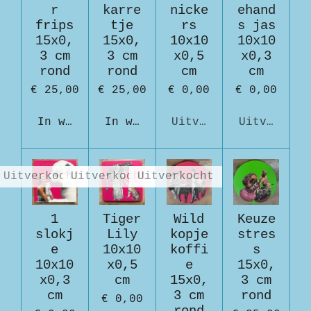
r
karre
nicke
ehand
frips
tje
rs
s jas
15x0,
15x0,
10x10
10x10
3 cm
3 cm
x0,5
x0,3
rond
rond
cm
cm
€ 25,00
€ 25,00
€ 0,00
€ 0,00
In winkelwagen
In winkelwagen
Uitverkocht
Uitverkoch
Uitverkocht
Uitverkocht
Uitverkocht
1
Tiger
Wild
Keuze
slokj
Lily
kopje
stres
e
10x10
koffi
s
10x10
x0,5
e
15x0,
x0,3
cm
15x0,
3 cm
cm
3 cm
rond
€ 0,00
rond