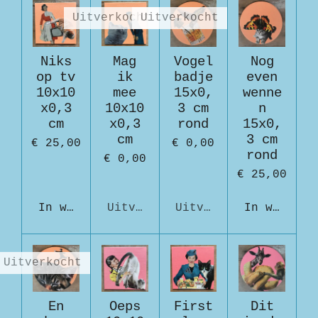
Uitverkocht
Uitverkocht
Niks
Mag
Vogel
Nog
op tv
ik
badje
even
10x10
mee
15x0,
wenne
x0,3
10x10
3 cm
n
cm
x0,3
rond
15x0,
cm
3 cm
€ 25,00
€ 0,00
rond
€ 0,00
€ 25,00
In winkelwagen
Uitverkocht
Uitverkocht
In winkelw
Uitverkocht
En
Oeps
First
Dit