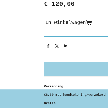
€ 120,00
In winkelwagen
D
D
S
e
e
h
l
e
a
e
l
r
n
e
Verzending
€8,50 met handtekening/verzekerd
Gratis