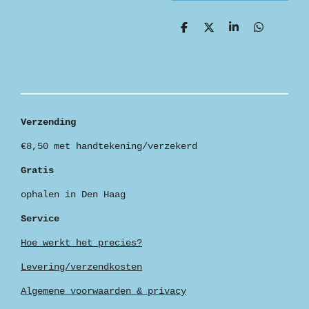
D
D
S
D
e
e
h
e
l
e
a
l
e
l
r
e
n
e
n
Verzending
€8,50 met handtekening/verzekerd
Gratis
ophalen in Den Haag
Service
Hoe werkt het precies?
Levering/verzendkosten
Algemene voorwaarden & privacy