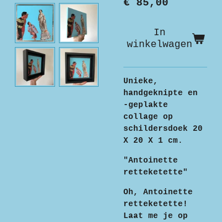
€ 85,00
In
winkelwagen
Unieke,
handgeknipte en
-geplakte
collage op
schildersdoek 20
X 20 X 1 cm.
"Antoinette
retteketette"
Oh, Antoinette
retteketette!
Laat me je op