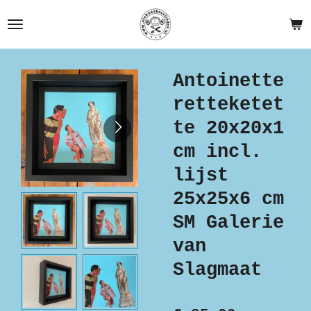
Ga
direct
naar
de
Antoinette
hoofdinhoud
retteketet
te 20x20x1
cm incl.
lijst
25x25x6 cm
SM Galerie
van
Slagmaat