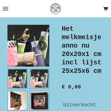
Ga
direct
naar
de
Het
hoofdinhoud
melkmeisje
anno nu
20x20x1 cm
incl lijst
25x25x6 cm
€ 0,00
Uitverkocht