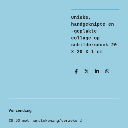
Unieke,
handgeknipte en
-geplakte
collage op
schildersdoek 20
X 20 X 1 cm.
D
D
S
D
e
e
h
e
l
e
a
l
e
l
r
e
n
e
n
Verzending
€8,50 met handtekening/verzekerd