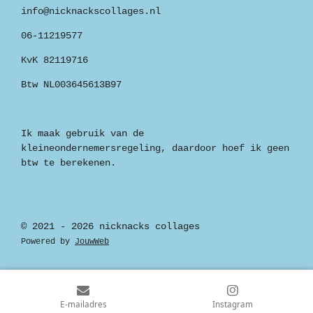
info@nicknackscollages.nl
06-11219577
KvK 82119716
Btw NL003645613B97
Ik maak gebruik van de
kleineondernemersregeling, daardoor hoef ik geen
btw te berekenen.
© 2021 - 2026 nicknacks collages
Powered by
JouwWeb
E-mailadres
Instagram