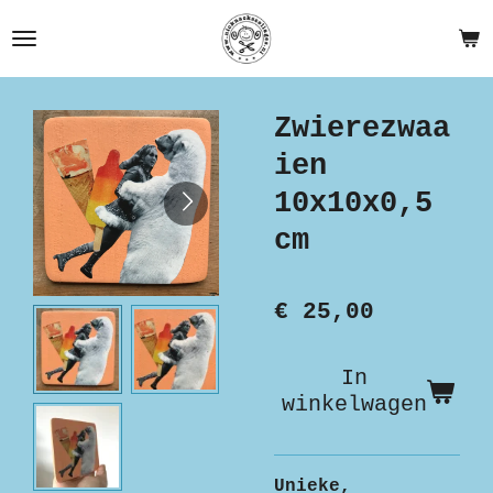
Ga
direct
naar
de
Zwierezwaa
hoofdinhoud
ien
10x10x0,5
cm
€ 25,00
In
winkelwagen
Unieke,