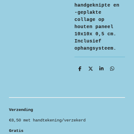
handgeknipte en
-geplakte
collage op
houten paneel
10x10x 0,5 cm.
Inclusief
ophangsysteem.
D
D
S
D
e
e
h
e
l
e
a
l
e
l
r
e
n
e
n
Verzending
€8,50 met handtekening/verzekerd
Gratis