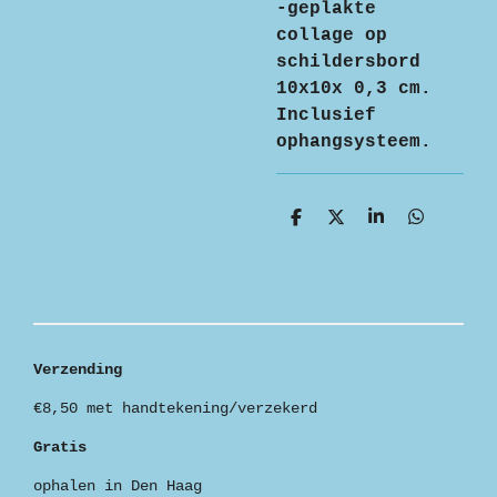
-geplakte
collage op
schildersbord
10x10x 0,3 cm.
Inclusief
ophangsysteem.
D
D
S
D
e
e
h
e
l
e
a
l
e
l
r
e
n
e
n
Verzending
€8,50 met handtekening/verzekerd
Gratis
ophalen in Den Haag