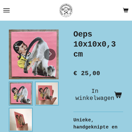
Ga
direct
naar
de
Oeps
hoofdinhoud
10x10x0,3
cm
€ 25,00
In
winkelwagen
Unieke,
handgeknipte en