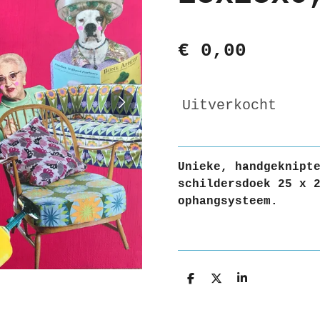
€ 0,00
Uitverkocht
Unieke, handgeknipt
schildersdoek 25 x 
ophangsysteem.
D
D
S
e
e
h
l
e
a
e
l
r