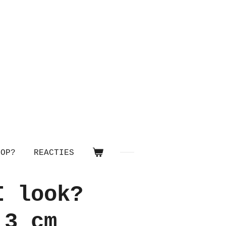
OOP?
REACTIES
I look?
,3 cm