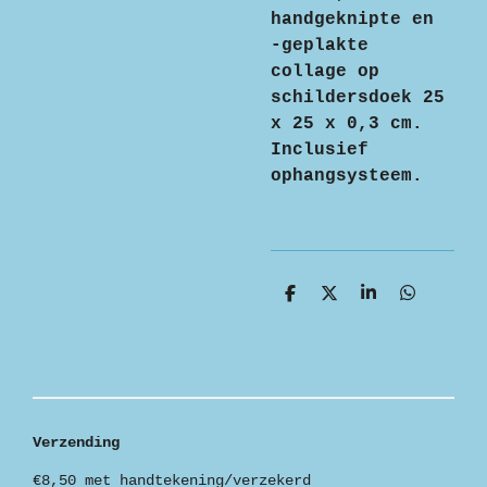
handgeknipte en
-geplakte
collage op
schildersdoek 25
x 25 x 0,3 cm.
Inclusief
ophangsysteem.
D
D
S
D
e
e
h
e
l
e
a
l
e
l
r
e
n
e
n
Verzending
€8,50 met handtekening/verzekerd