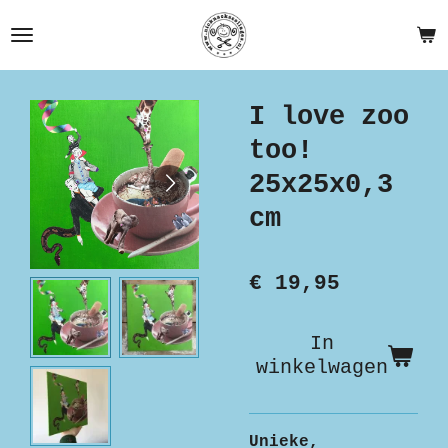
Ga
direct
naar
de
I love zoo
hoofdinhoud
too!
25x25x0,3
cm
€ 19,95
In
winkelwagen
Unieke,