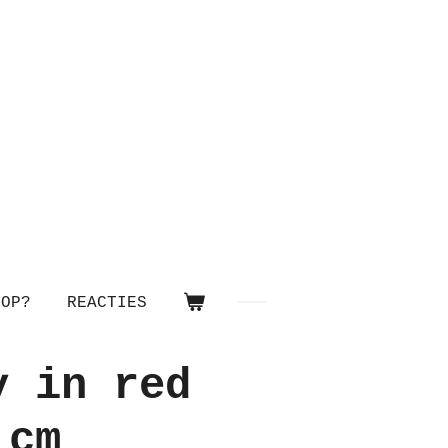
OOP?
REACTIES
y in red
 cm