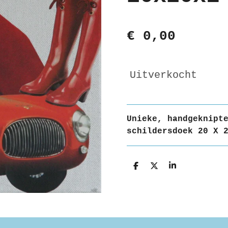
€ 0,00
Uitverkocht
Unieke, handgeknipt
schildersdoek 20 X 
D
D
S
e
e
h
l
e
a
e
l
r
n
e