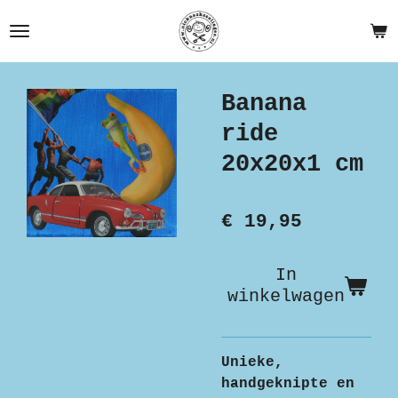
Ga
direct
naar
de
Banana
hoofdinhoud
ride
20x20x1 cm
€ 19,95
In
winkelwagen
Unieke,
handgeknipte en