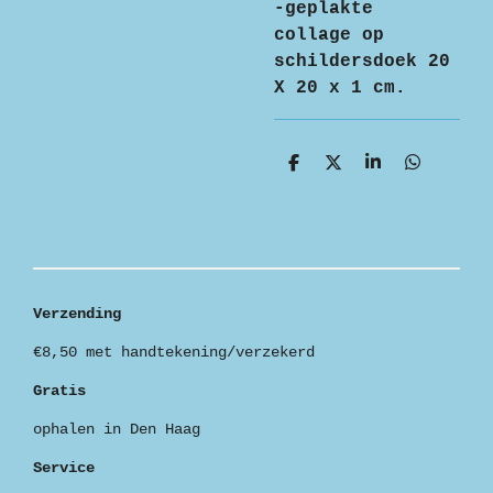
-geplakte
collage op
schildersdoek 20
X 20 x 1 cm.
D
D
S
D
e
e
h
e
l
e
a
l
e
l
r
e
n
e
n
Verzending
€8,50 met handtekening/verzekerd
Gratis
ophalen in Den Haag
Service