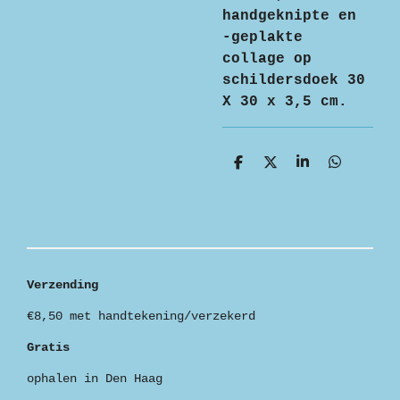
handgeknipte en
-geplakte
collage op
schildersdoek 30
X 30 x 3,5 cm.
D
D
S
D
e
e
h
e
l
e
a
l
e
l
r
e
n
e
n
Verzending
€8,50 met handtekening/verzekerd
Gratis
ophalen in Den Haag