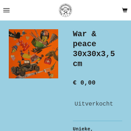
Ga
direct
naar
de
War &
hoofdinhoud
peace
30x30x3,5
cm
€ 0,00
Uitverkocht
Unieke,