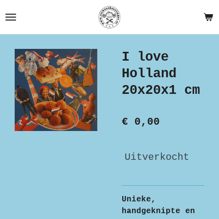
Ga
direct
naar
de
I love
hoofdinhoud
Holland
20x20x1 cm
€ 0,00
Uitverkocht
Unieke,
handgeknipte en