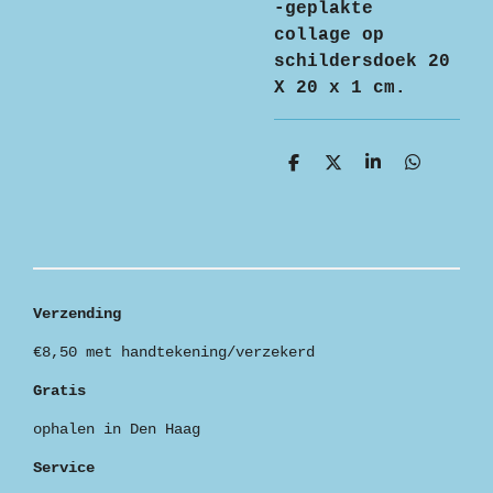
-geplakte
collage op
schildersdoek 20
X 20 x 1 cm.
D
D
S
D
e
e
h
e
l
e
a
l
e
l
r
e
n
e
n
Verzending
€8,50 met handtekening/verzekerd
Gratis
ophalen in Den Haag
Service