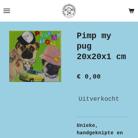
Ga
direct
naar
de
Pimp my
hoofdinhoud
pug
20x20x1 cm
€ 0,00
Uitverkocht
Unieke,
handgeknipte en