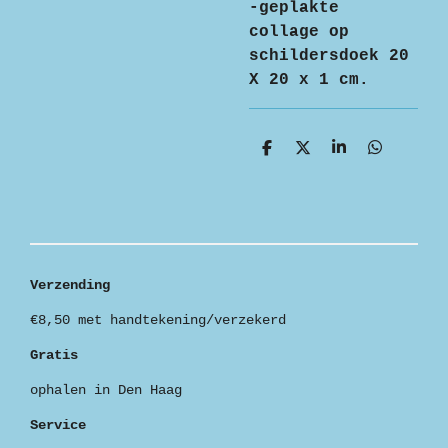
-geplakte
collage op
schildersdoek 20
X 20 x 1 cm.
D
D
S
D
e
e
h
e
l
e
a
l
e
l
r
e
n
e
n
Verzending
€8,50 met handtekening/verzekerd
Gratis
ophalen in Den Haag
Service