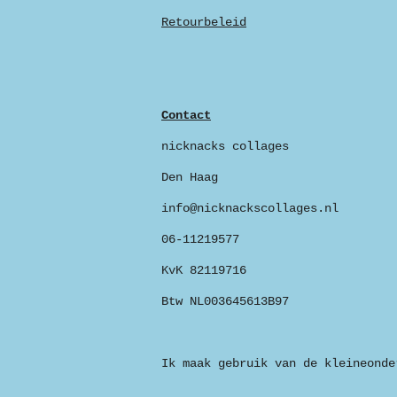
Retourbeleid
Contact
nicknacks collages
Den Haag
info@nicknackscollages.nl
06-11219577
KvK 82119716
Btw NL003645613B97
Ik maak gebruik van de kleineonde