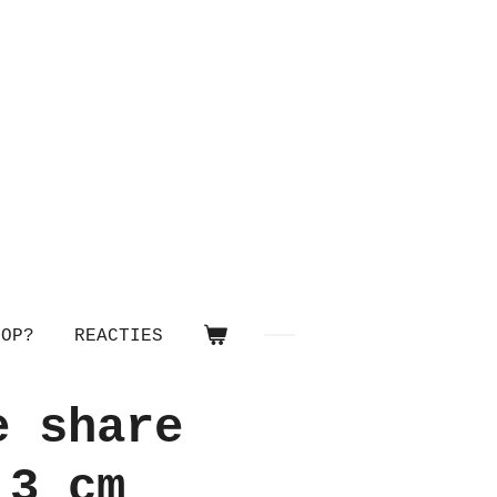
OOP?
REACTIES
e share
,3 cm