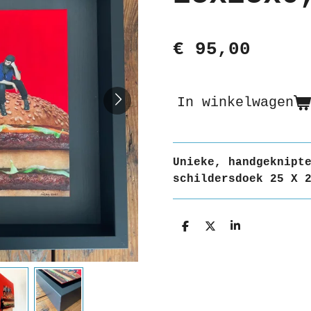
€ 95,00
In winkelwagen
Unieke, handgeknipt
schildersdoek 25 X 
D
D
S
e
e
h
l
e
a
e
l
r
n
e