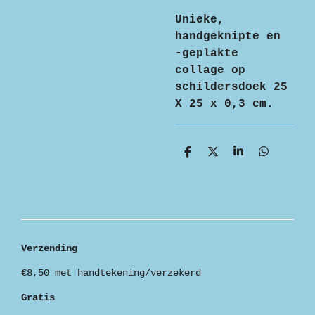
Unieke,
handgeknipte en
-geplakte
collage op
schildersdoek 25
X 25 x 0,3 cm.
D
D
S
D
e
e
h
e
l
e
a
l
e
l
r
e
n
e
n
Verzending
€8,50 met handtekening/verzekerd
Gratis