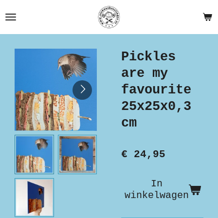
Ga
direct
naar
de
Pickles
hoofdinhoud
are my
favourite
25x25x0,3
cm
€ 24,95
In
winkelwagen