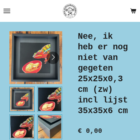
Ga
direct
naar
de
Nee, ik
hoofdinhoud
heb er nog
niet van
gegeten
25x25x0,3
cm (zw)
incl lijst
35x35x6 cm
€ 0,00