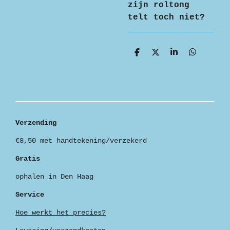
zijn roltong
telt toch niet?
D
D
S
D
e
e
h
e
l
e
a
l
e
l
r
e
n
e
n
Verzending
€8,50 met handtekening/verzekerd
Gratis
ophalen in Den Haag
Service
Hoe werkt het precies?