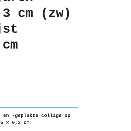
,3 cm (zw)
jst
 cm
e en -geplakte collage op
25 x 0,3 cm.