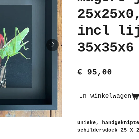
25x25x0
incl li
35x35x6
€ 95,00
In winkelwagen
Unieke, handgeknipt
schildersdoek 25 X 