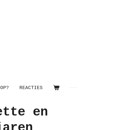
OOP?
REACTIES
ette en
jaren