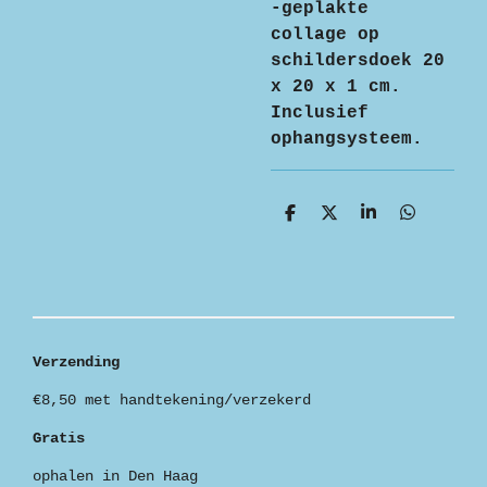
-geplakte
collage op
schildersdoek 20
x 20 x 1 cm.
Inclusief
ophangsysteem.
D
D
S
D
e
e
h
e
l
e
a
l
e
l
r
e
n
e
n
Verzending
€8,50 met handtekening/verzekerd
Gratis
ophalen in Den Haag