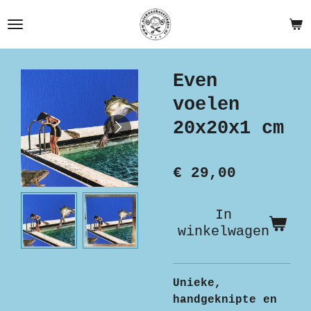
Ga
direct
naar
de
Even
hoofdinhoud
voelen
20x20x1 cm
€ 29,00
In
winkelwagen
Unieke,
handgeknipte en