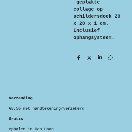
-geplakte
collage op
schildersdoek 20
x 20 x 1 cm.
Inclusief
ophangsysteem.
D
D
S
D
e
e
h
e
l
e
a
l
e
l
r
e
n
e
n
Verzending
€8,50 met handtekening/verzekerd
Gratis
ophalen in Den Haag