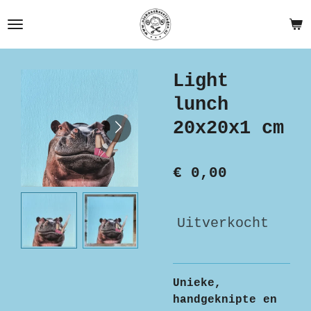
Ga
direct
naar
de
Light
hoofdinhoud
lunch
20x20x1 cm
€ 0,00
Uitverkocht
Unieke,
handgeknipte en