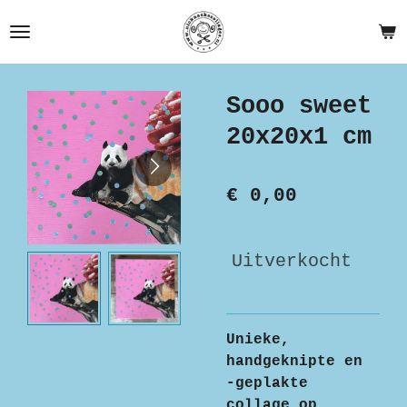
Ga
direct
naar
de
Sooo sweet
hoofdinhoud
20x20x1 cm
€ 0,00
Uitverkocht
Unieke,
handgeknipte en
-geplakte
collage op