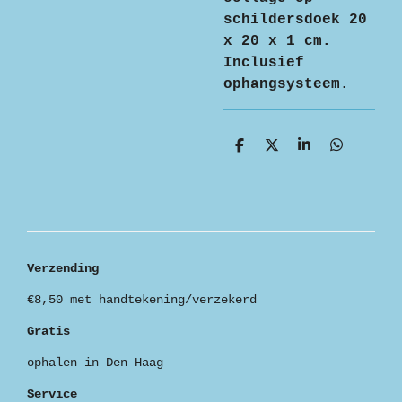
schildersdoek 20
x 20 x 1 cm.
Inclusief
ophangsysteem.
D
D
S
D
e
e
h
e
l
e
a
l
e
l
r
e
n
e
n
Verzending
€8,50 met handtekening/verzekerd
Gratis
ophalen in Den Haag
Service