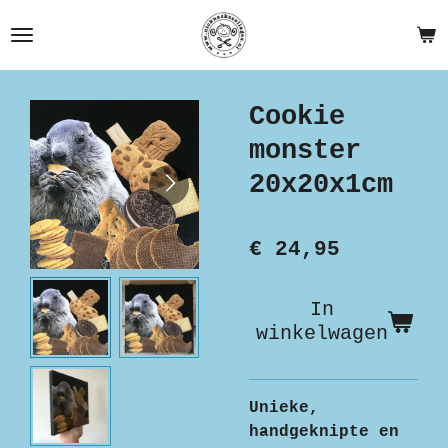
Ga
direct
naar
de
Cookie
hoofdinhoud
monster
20x20x1cm
€ 24,95
In
winkelwagen
Unieke,
handgeknipte en