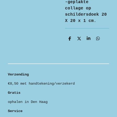
-geplakte
collage op
schildersdoek 20
X 20 x 1 cm.
D
D
S
D
e
e
h
e
l
e
a
l
e
l
r
e
n
e
n
Verzending
€8,50 met handtekening/verzekerd
Gratis
ophalen in Den Haag
Service