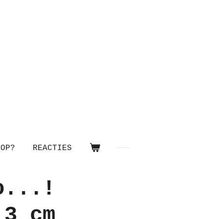
OOP?
REACTIES
o...!
,3 cm