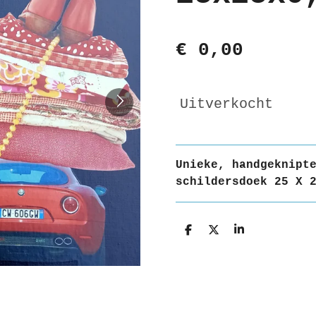
€ 0,00
Uitverkocht
Unieke, handgeknipt
schildersdoek 25 X 
D
D
S
e
e
h
l
e
a
e
l
r
n
e