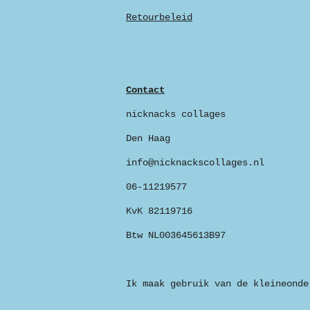
Retourbeleid
Contact
nicknacks collages
Den Haag
info@nicknackscollages.nl
06-11219577
KvK 82119716
Btw NL003645613B97
Ik maak gebruik van de kleineonde