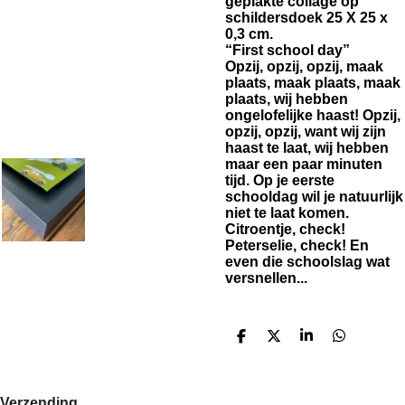
geplakte collage op
schildersdoek 25 X 25 x
0,3 cm.
“First school day”
Opzij, opzij, opzij, maak
plaats, maak plaats, maak
plaats, wij hebben
ongelofelijke haast! Opzij,
opzij, opzij, want wij zijn
haast te laat, wij hebben
maar een paar minuten
tijd. Op je eerste
schooldag wil je natuurlijk
niet te laat komen.
Citroentje, check!
Peterselie, check! En
even die schoolslag wat
versnellen...
D
D
S
D
e
e
h
e
l
e
a
l
e
l
r
e
n
e
n
Verzending