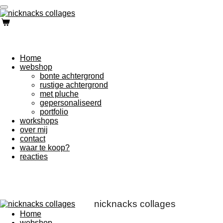
Ga
direct
naar
de
hoofdinhoud
Home
webshop
bonte achtergrond
rustige achtergrond
met pluche
gepersonaliseerd
portfolio
workshops
over mij
contact
waar te koop?
reacties
nicknacks collages
Home
webshop