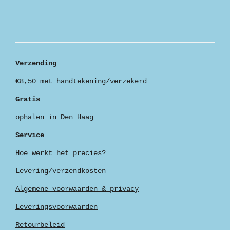
e
e
h
e
l
e
a
l
e
l
r
e
n
e
n
Verzending
€8,50 met handtekening/verzekerd
Gratis
ophalen in Den Haag
Service
Hoe werkt het precies?
Levering/verzendkosten
Algemene voorwaarden & privacy
Leveringsvoorwaarden
Retourbeleid