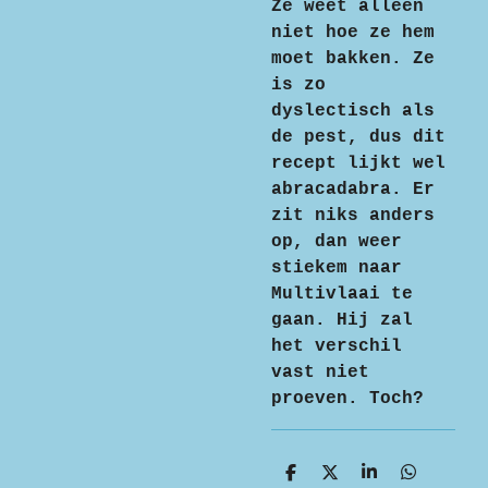
Ze weet alleen
niet hoe ze hem
moet bakken. Ze
is zo
dyslectisch als
de pest, dus dit
recept lijkt wel
abracadabra. Er
zit niks anders
op, dan weer
stiekem naar
Multivlaai te
gaan. Hij zal
het verschil
vast niet
proeven. Toch?
D
D
S
D