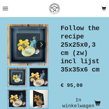
Ga
direct
naar
de
Follow the
hoofdinhoud
recipe
25x25x0,3
cm (zw)
incl lijst
35x35x6 cm
€ 95,00
In
winkelwagen