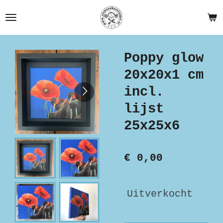
Ga
direct
naar
de
Poppy glow
hoofdinhoud
20x20x1 cm
incl.
lijst
25x25x6
€ 0,00
Uitverkocht