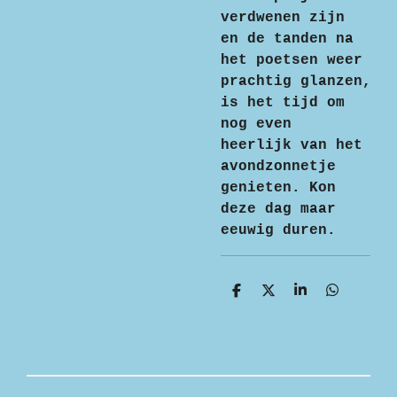
verdwenen zijn
en de tanden na
het poetsen weer
prachtig glanzen,
is het tijd om
nog even
heerlijk van het
avondzonnetje
genieten. Kon
deze dag maar
eeuwig duren.
D
D
S
D
e
e
h
e
l
e
a
l
e
l
r
e
n
e
n