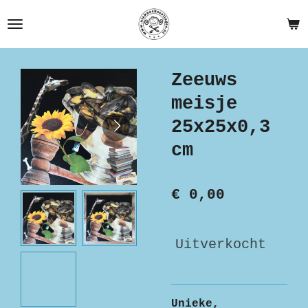
Ga
direct
naar
de
Zeeuws
hoofdinhoud
meisje
25x25x0,3
cm
€ 0,00
Uitverkocht
Unieke,