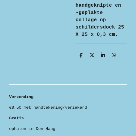
handgeknipte en
-geplakte
collage op
schildersdoek 25
X 25 x 0,3 cm.
D
D
S
D
e
e
h
e
l
e
a
l
e
l
r
e
n
e
n
Verzending
€8,50 met handtekening/verzekerd
Gratis
ophalen in Den Haag