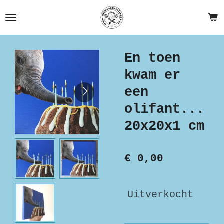
Ga
direct
naar
de
En toen
hoofdinhoud
kwam er
een
olifant...
20x20x1 cm
€ 0,00
Uitverkocht