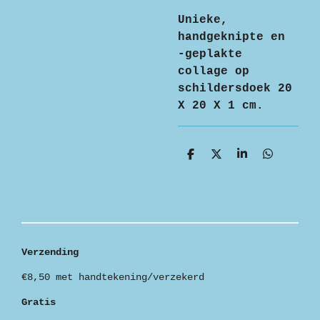
Unieke,
handgeknipte en
-geplakte
collage op
schildersdoek 20
X 20 X 1 cm.
D
D
S
D
e
e
h
e
l
e
a
l
e
l
r
e
n
e
n
Verzending
€8,50 met handtekening/verzekerd
Gratis