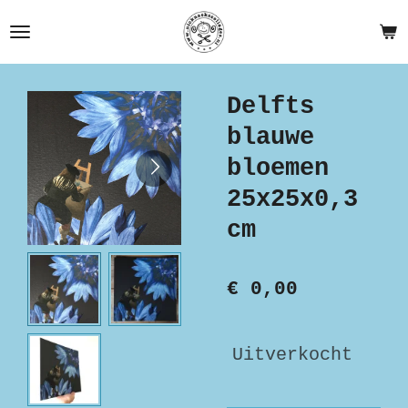
Ga
direct
naar
de
Delfts
hoofdinhoud
blauwe
bloemen
25x25x0,3
cm
€ 0,00
Uitverkocht