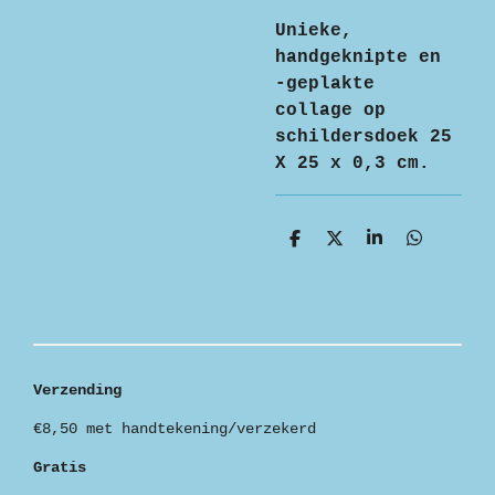
Unieke,
handgeknipte en
-geplakte
collage op
schildersdoek 25
X 25 x 0,3 cm.
D
D
S
D
e
e
h
e
l
e
a
l
e
l
r
e
n
e
n
Verzending
€8,50 met handtekening/verzekerd
Gratis