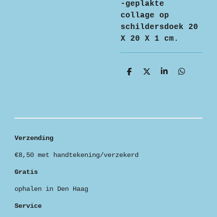
-geplakte
collage op
schildersdoek 20
X 20 X 1 cm.
D
D
S
D
e
e
h
e
l
e
a
l
e
l
r
e
n
e
n
Verzending
€8,50 met handtekening/verzekerd
Gratis
ophalen in Den Haag
Service