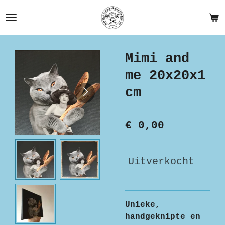
Ga
direct
naar
de
Mimi and
hoofdinhoud
me 20x20x1
cm
€ 0,00
Uitverkocht
Unieke,
handgeknipte en